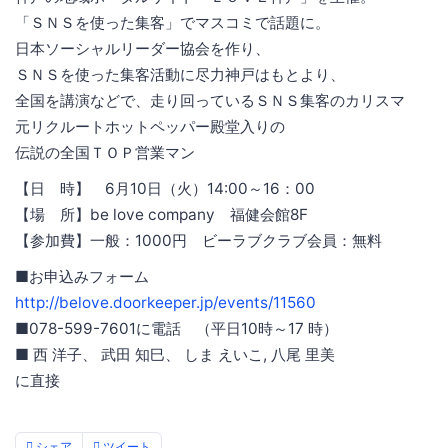
「ＳＮＳを使った集客」でマスコミで話題に。
日本ソーシャルリーダー協会を作り、
ＳＮＳを使った集客活動に尽力神戸はもとより、
全国を講演などで、走り回っているＳＮＳ集客のカリスマ
元リクルートホットペッパー殿堂入りの
伝説の全国ＴＯＰ営業マン
【日 時】 6月10日（火）14:00～16：00
【場 所】be love company 福健会館8F
【参加費】一般：1000円 ビーラブクラブ会員：無料
■お申込みフォーム
http://belove.doorkeeper.jp/events/11560
■078-599-7601に電話 （平日10時～17 時）
■ 西 洋子、 武田 知巳、 しま えいこ, 八尾 里美
に直接
シェア
ツイート