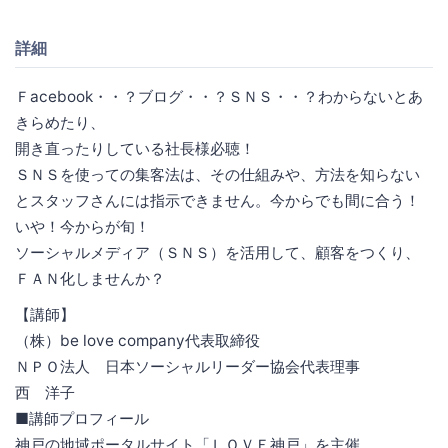
詳細
Ｆacebook・・？ブログ・・？ＳＮＳ・・？わからないとあ
きらめたり、
開き直ったりしている社長様必聴！
ＳＮＳを使っての集客法は、その仕組みや、方法を知らない
とスタッフさんには指示できません。今からでも間に合う！
いや！今からが旬！
ソーシャルメディア（ＳＮＳ）を活用して、顧客をつくり、
ＦＡＮ化しませんか？
【講師】
（株）be love company代表取締役
ＮＰＯ法人 日本ソーシャルリーダー協会代表理事
西 洋子
■講師プロフィール
神戸の地域ポータルサイト「ＬＯＶＥ神戸」を主催。