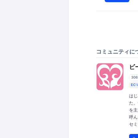
コミュニティに
ビ
30
EC
はじ
た、
を主
呼ん
セミ