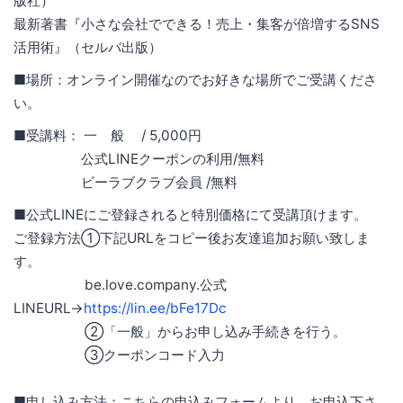
版社）
最新著書『小さな会社でできる！売上・集客が倍増するSNS
活用術』（セルバ出版）
■場所：オンライン開催なのでお好きな場所でご受講くださ
い。
■受講料： 一 般 / 5,000円
公式LINEクーポンの利用/無料
ビーラブクラブ会員 /無料
■公式LINEにご登録されると特別価格にて受講頂けます。
ご登録方法①下記URLをコピー後お友達追加お願い致しま
す。
be.love.company.公式
LINEURL→
https://lin.ee/bFe17Dc
②「一般」からお申し込み手続きを行う。
③クーポンコード入力
■申し込み方法：こちらの申込みフォームより、お申込下さ