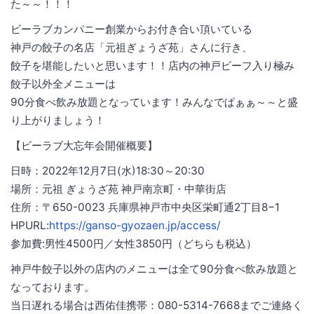
た～～！！！
ビーラブカンパニー創業からお付き合い頂いている
神戸の餃子の名店「元祖ぎょうざ苑」さんに行き、
餃子を堪能したいと思います！！店内の神戸ビーフ入り極み
餃子以外全メニューは
90分食べ飲み放題となっています！みんなでぱぁぁ～～と盛
り上がりましょう！
【ビーラブ大忘年会開催概要】
日時：2022年12月7日(水)18:30～20:30
場所：元祖 ぎょうざ苑 神戸南京町・中華街店
住所：〒650-0023 兵庫県神戸市中央区栄町通2丁目8−1
HPURL:
https://ganso-gyozaen.jp/access/
参加費:男性4500円／女性3850円（どちらも税込）
神戸牛餃子以外の店内のメニューは全て90分食べ飲み放題と
なっております。
当日遅れる場合は西佑佳携帯：080-5314-7668までご連絡く