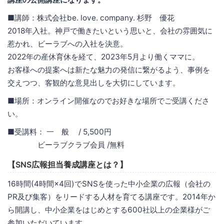
■講師：株式会社be. love. company. 杉野 優花
2018年入社。神戸で働きたいという思いと、会社の雰囲気に
惹かれ、ビーラブへの入社を決意。
2022年の産休育休を経て、2023年5月より働くママに。
お客様への提案へは新たな魅力の発信に繋がるよう、事例を
交えつつ、客観的な意見出しを大切にしています。
■場所：オンライン開催なのでお好きな場所でご受講くださ
い。
■受講料： 一 般 / 5,500円
ビーラブクラブ会員 /無料
【SNS広報担当養成講座とは？】
16時間(4時間×4回)でSNSを使った中小企業の広報（会社の
PR及び集客）をリードする人材を育てる講座です。2014年か
ら開講し、中小企業をはじめとする600社以上の企業様がご
参加いただいています。