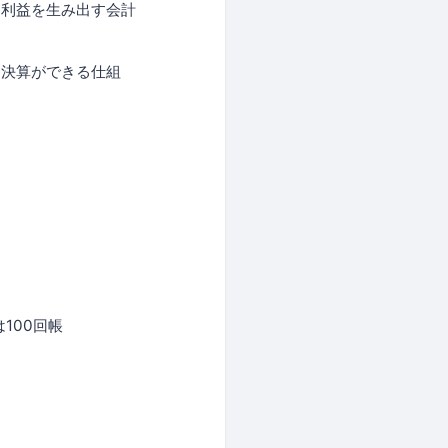
と利益を生み出す会計
く決算ができる仕組
100回帳