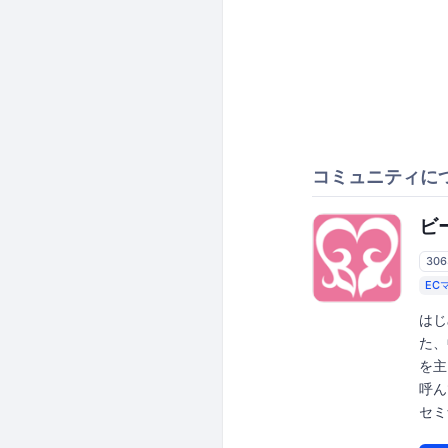
コミュニティに
ビ
30
EC
はじ
た、
を主
呼ん
セミ