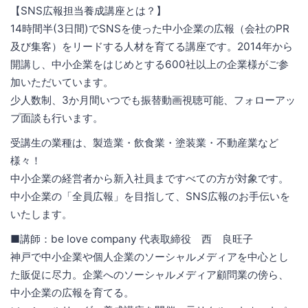
【SNS広報担当養成講座とは？】
14時間半(3日間)でSNSを使った中小企業の広報（会社のPR
及び集客）をリードする人材を育てる講座です。2014年から
開講し、中小企業をはじめとする600社以上の企業様がご参
加いただいています。
少人数制、3か月間いつでも振替動画視聴可能、フォローアッ
プ面談も行います。
受講生の業種は、製造業・飲食業・塗装業・不動産業など
様々！
中小企業の経営者から新入社員まですべての方が対象です。
中小企業の「全員広報」を目指して、SNS広報のお手伝いを
いたします。
■講師：be love company 代表取締役 西 良旺子
神戸で中小企業や個人企業のソーシャルメディアを中心とし
た販促に尽力。企業へのソーシャルメディア顧問業の傍ら、
中小企業の広報を育てる。