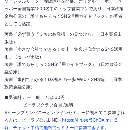
ソーシャルリーダー養成講座を開催。元リクルートホットペ
ッパー全国営業1500名中のトップ営業マンであり、日本政策
金融公庫の「誰でもらくらくSNS活用ガイドブック」の著者
としても活躍。
著書『必ず買う「３％のお客様」の見つけ方』（日本実業出
版社）
著書『小さな会社でできる！売上・集客が倍増するSNS活用
術』（セルバ出版）
著書『誰でもらくらくSNS活用ガイドブック』（日本政策金
融公庫）
著書『事例でわかる！DX初めの一歩 Web・SNS編』（日本
政策金融公庫）
■受講料： 一 般 / 5,500円
ビーラブクラブ会員 /無料
※ビーラブカンパニーオンラインセミナーに初めてご参加され
る方は、ビーラブ公式LINE（
https://lin.ee/5ChOAIm）登
録、チャット申請で無料でセミナーに参加できます。