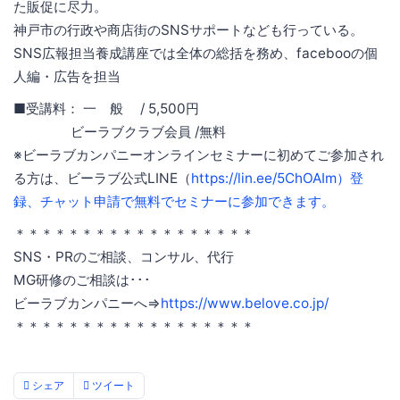
た販促に尽力。
神戸市の行政や商店街のSNSサポートなども行っている。
SNS広報担当養成講座では全体の総括を務め、facebooの個
人編・広告を担当
■受講料： 一 般 / 5,500円
ビーラブクラブ会員 /無料
※ビーラブカンパニーオンラインセミナーに初めてご参加され
る方は、ビーラブ公式LINE（
https://lin.ee/5ChOAIm）登
録、チャット申請で無料でセミナーに参加できます。
＊＊＊＊＊＊＊＊＊＊＊＊＊＊＊＊＊＊
SNS・PRのご相談、コンサル、代行
MG研修のご相談は･･･
ビーラブカンパニーへ⇒
https://www.belove.co.jp/
＊＊＊＊＊＊＊＊＊＊＊＊＊＊＊＊＊＊
シェア
ツイート