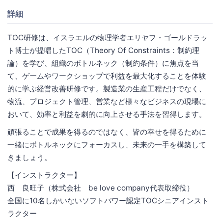
詳細
TOC研修は、イスラエルの物理学者エリヤフ・ゴールドラッ
ト博士が提唱したTOC（Theory Of Constraints：制約理
論）を学び、組織のボトルネック（制約条件）に焦点を当
て、ゲームやワークショップで利益を最大化することを体験
的に学ぶ経営改善研修です。製造業の生産工程だけでなく、
物流、プロジェクト管理、営業など様々なビジネスの現場に
おいて、効率と利益を劇的に向上させる手法を習得します。
頑張ることで成果を得るのではなく、皆の幸せを得るために
一緒にボトルネックにフォーカスし、未来の一手を構築して
きましょう。
【インストラクター】
西 良旺子（株式会社 be love company代表取締役）
全国に10名しかいないソフトパワー認定TOCシニアインスト
ラクター