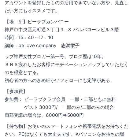
アカウントを登録したものの活用できていない方や、見直し
たい方にもオススメです。
【場 所】ビーラブカンパニー
神戸市中央区元町通３丁目９−８ パルパローレビル３階
時間：15：40～17：10
講師：be love company 志満栄子
ラブ神戸女性ブロガー第一号。ブログ歴は10年。
ＳＮＳ疲れしたお客様にモチベーションアップしていただく
のを得意とする。
初心者の方へのきめ細かいフォローにも定評がある。
【参加費】
参加費： ビーラブクラブ会員 一部・二部ともに無料
ゲスト 3000円/ 一部のみ/二部のみの場合
両部受講の場合は、6000円⇒5000円
【持ち物】お使いのスマートフォンや携帯電話をお持ちくだ
さい。PCはなくても大丈夫です。※パソコンをお持ちの場