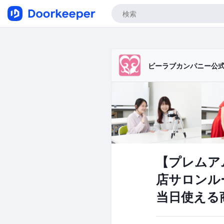
ビーラブカンパニー公
【プレムア
店サロンル
当日使える