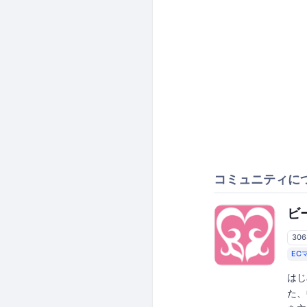
コミュニティに
ビ
30
EC
はじ
た、