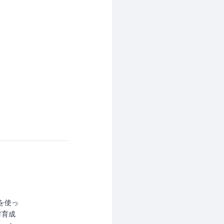
アを使っ
材育成