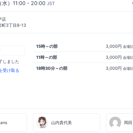
（水）11:00 - 20:00
JST
戸店
町3丁目8-13
15時～の部
3,000円
会場
む
11時～の部
3,000円
会場
了しました
18時30分～の部
3,000円
会場
を受け取る
mans
山内貴代美
岡田