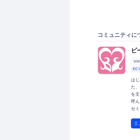
コミュニティに
ビ
30
EC
はじ
た、
を主
呼ん
セミ