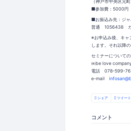
（神戸市中央区元町
■参加費：5000円
■お振込み先：ジ
普通 1056438 カ）
※お申込み後、キャ
します。それ以降の
セミナーについての
㈱be love compan
電話 078-599-
e-mail
infosan@b
シェア
ツイート
コメント