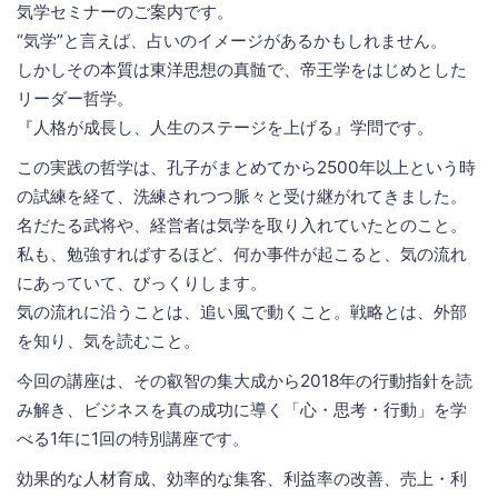
気学セミナーのご案内です。
“気学”と言えば、占いのイメージがあるかもしれません。
しかしその本質は東洋思想の真髄で、帝王学をはじめとした
リーダー哲学。
『人格が成長し、人生のステージを上げる』学問です。
この実践の哲学は、孔子がまとめてから2500年以上という時
の試練を経て、洗練されつつ脈々と受け継がれてきました。
名だたる武将や、経営者は気学を取り入れていたとのこと。
私も、勉強すればするほど、何か事件が起こると、気の流れ
にあっていて、びっくりします。
気の流れに沿うことは、追い風で動くこと。戦略とは、外部
を知り、気を読むこと。
今回の講座は、その叡智の集大成から2018年の行動指針を読
み解き、ビジネスを真の成功に導く「心・思考・行動」を学
べる1年に1回の特別講座です。
効果的な人材育成、効率的な集客、利益率の改善、売上・利