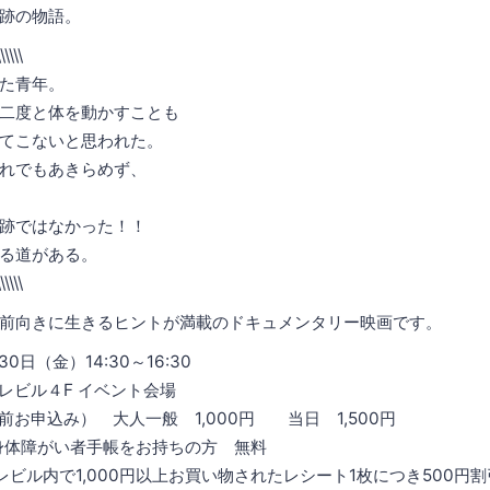
跡の物語。
\\\\\\
た青年。
二度と体を動かすことも
てこないと思われた。
れでもあきらめず、
跡ではなかった！！
る道がある。
\\\\\\
前向きに生きるヒントが満載のドキュメンタリー映画です。
0日（金）14:30～16:30
レビル４F イベント会場
お申込み） 大人一般 1,000円 当日 1,500円
障がい者手帳をお持ちの方 無料
ビル内で1,000円以上お買い物されたレシート1枚につき500円割