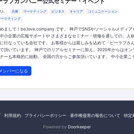
ーラブカンパニー公式セミナー・イベント
61人
兵庫
マーケティング
ビジネス
キャリア
コミュニケーション
マーケティング
めまして！be.love.company.です。 神戸でSNSやソーシャルメディ
中小企業の広報サポートや さまざまなセミナー・研修を通しての、人
に行なっている会社です。 お客様からは親しみを込めて「ビーラブさ
で頂いています。 神戸でのリアルセミナーに加え、2020年からはオン
ナーも本格的に始動。 全国の方からご参加頂いています。 中小企業こそ.
メンバーになる
プ
利用規約
プライバシーポリシー
著作権侵害の報告について
特定
Powered by
Doorkeeper