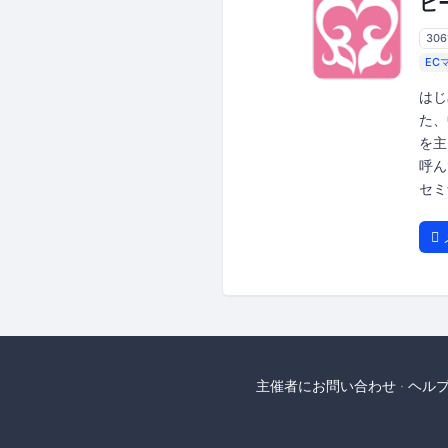
ビ
30
EC
はじ
た、
を主
呼ん
セミ
主催者にお問い合わせ
ヘル