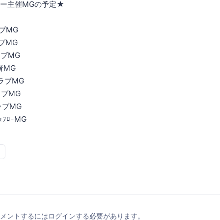
ー主催MGの予定★
ブMG
ラブMG
ラブMG
者MG
ーラブMG
ラブMG
ラブMG
ｭﾌﾛｰMG
メントするにはログインする必要があります。