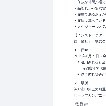
・何故か時間が増え
・品切れが不安な営
・在庫で眠るお金が
・在庫は減っている
・スケジュールと気
【インストラクター
西 良旺子（株式会社 b
１．日時
2019年6月21日（金
※ 遅刻されると全
時間厳守でお願
※ 終了後懇親会が
２．場所
神戸市中央区元町通3
ビーラブカンパニー
<懇親会>