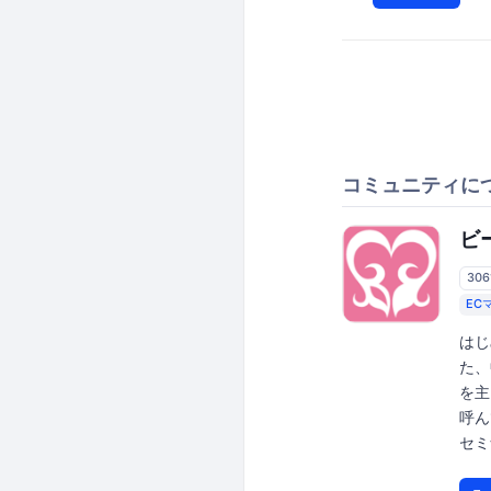
コミュニティに
ビ
30
EC
はじ
た、
を主
呼ん
セミ