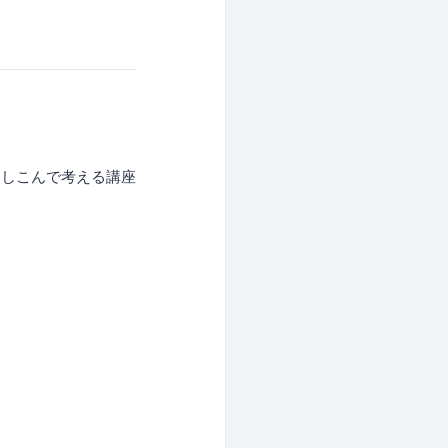
としこんで考える講座
。