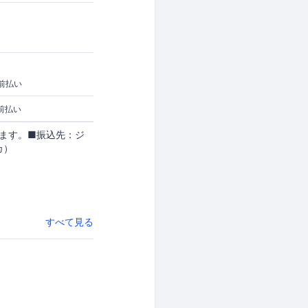
前払い
前払い
します。■振込先：ジ
カ）
すべて見る