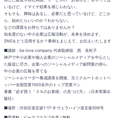
いるけど、イマイチ効果を感じられない。
そもそも、興味はあるし、必要だと思っているけど、どこか
ら、始めたらいいのか？わからない。
などの課題をお持ちではありませんか？
知名度のない中小企業は広報活動が、未来を決めます。
SNSをどう活用するか？事例もまじえて、お伝えいたします
■講師：be love company 代表取締役 西 良旺子
神戸で中小企業や個人企業のソーシャルメディアを中心とし
た販促に尽力。企業へのソーシャルメディア顧問業の傍ら、
中小企業の広報を育てる
ソーシャルリーダー養成講座を開催。元リクルートホットペ
ッパー全国営業1500名中のトップ営業マン
著書『必ず買う「３％のお客様」の見つけ方』（日本実業出
版社）
■場所：渋谷区道玄坂1-17-9 ヴェラハイツ道玄坂506号
■受講料：ビーラブクラブ会員 / 無料