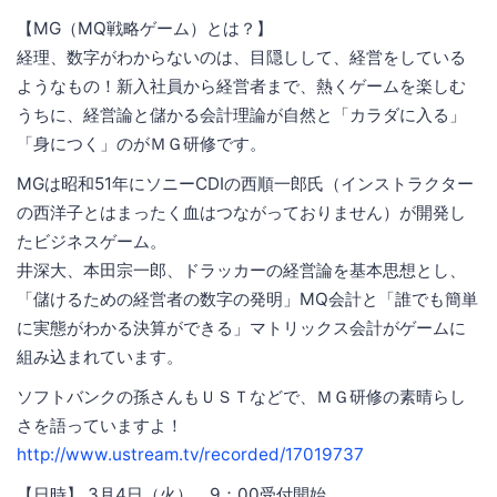
【MG（MQ戦略ゲーム）とは？】
経理、数字がわからないのは、目隠しして、経営をしている
ようなもの！新入社員から経営者まで、熱くゲームを楽しむ
うちに、経営論と儲かる会計理論が自然と「カラダに入る」
「身につく」のがＭＧ研修です。
MGは昭和51年にソニーCDIの西順一郎氏（インストラクター
の西洋子とはまったく血はつながっておりません）が開発し
たビジネスゲーム。
井深大、本田宗一郎、ドラッカーの経営論を基本思想とし、
「儲けるための経営者の数字の発明」MQ会計と「誰でも簡単
に実態がわかる決算ができる」マトリックス会計がゲームに
組み込まれています。
ソフトバンクの孫さんもＵＳＴなどで、ＭＧ研修の素晴らし
さを語っていますよ！
http://www.ustream.tv/recorded/17019737
【日時】 3月4日（火） 9：00受付開始