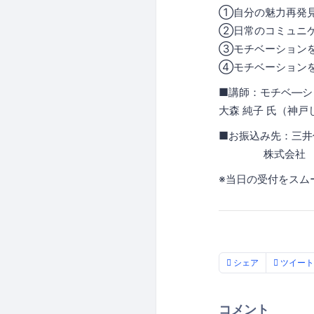
①自分の魅力再発
②日常のコミュニ
③モチベーション
④モチベーション
■講師：モチベ―
大森 純子 氏（神戸
■お振込み先：三井住
株式会社 be lo
※当日の受付をスム
シェア
ツイート
コメント