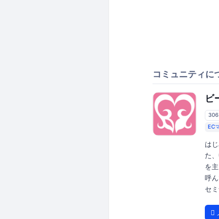
コミュニティに
ビ
30
EC
はじ
た、
を主
呼ん
セミ