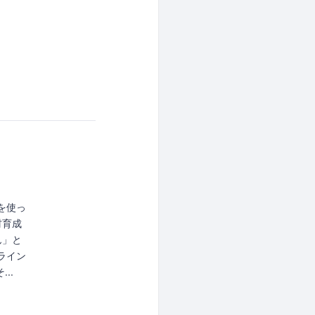
アを使っ
材育成
ん」と
ライン
..