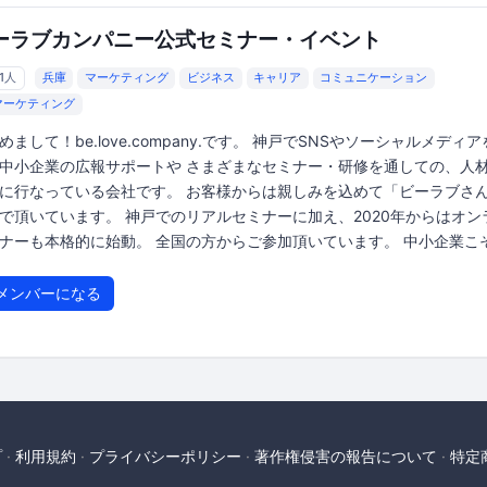
ーラブカンパニー公式セミナー・イベント
61人
兵庫
マーケティング
ビジネス
キャリア
コミュニケーション
マーケティング
めまして！be.love.company.です。 神戸でSNSやソーシャルメディ
中小企業の広報サポートや さまざまなセミナー・研修を通しての、人
に行なっている会社です。 お客様からは親しみを込めて「ビーラブさ
で頂いています。 神戸でのリアルセミナーに加え、2020年からはオン
ナーも本格的に始動。 全国の方からご参加頂いています。 中小企業こそ.
メンバーになる
プ
利用規約
プライバシーポリシー
著作権侵害の報告について
特定