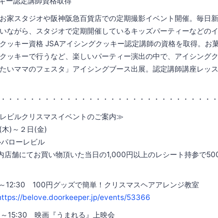
ッキー認定講師資格取得
お家スタジオや阪神阪急百貨店での定期撮影イベント開催。毎日
いながら、スタジオで定期開催しているキッズパーティーなどの
クッキー資格 JSAアイシングクッキー認定講師の資格を取得。お
クッキーで行うなど、楽しいパーティー演出の中で、アイシング
たいママのフェスタ」アイシングブース出展。認定講師講座レッ
・・・・・・・・・・・・・・・・・・・・・・・・・・・・・
レビルクリスマスイベントのご案内≫
木)～２日(金)
ルパローレビル
内店舗にてお買い物頂いた当日の1,000円以上のレシート持参で50
:30～12:30 100円グッズで簡単！クリスマスヘアアレンジ教室
https://belove.doorkeeper.jp/events/53366
:30～15:30 映画『うまれる』上映会