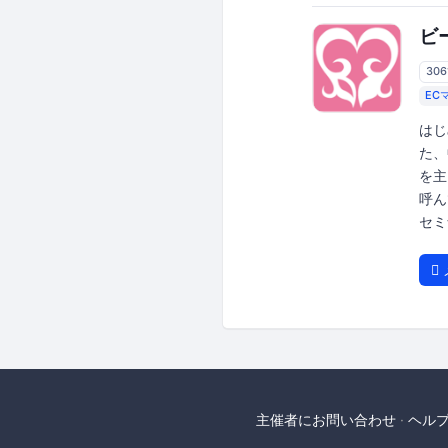
ビ
30
EC
はじ
た、
を主
呼ん
セミ
主催者にお問い合わせ
ヘル