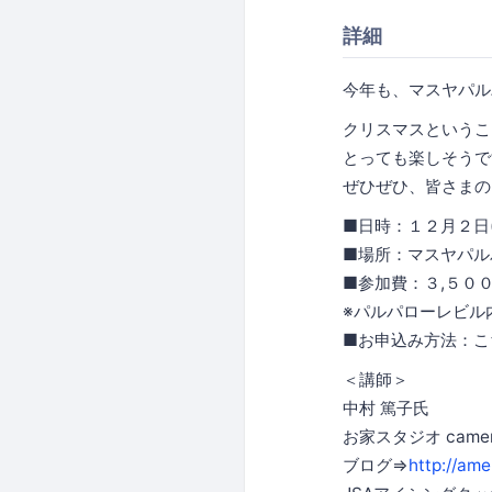
詳細
今年も、マスヤパル
クリスマスというこ
とっても楽しそうで
ぜひぜひ、皆さまの
■日時：１２月２日
■場所：マスヤパル
■参加費：３,５０
※パルパローレビル
■お申込み方法：こ
＜講師＞
中村 篤子氏
お家スタジオ camera 
ブログ⇒
http://am